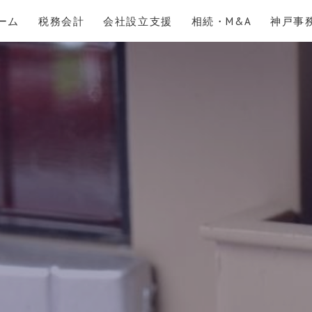
ーム
税務会計
会社設立支援
相続・M&A
神戸事