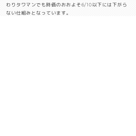
わりタワマンでも時価のおおよそ6/10以下には下がら
ない仕組みとなっています。
とはいえ、評価額が現金よりも低くなる可能性が高い
不動産は相続税対策としては有効と言えるでしょう。
遺言書の作成
Point.4
遺族の相続争いを避けるためにも、財産整理で目録を
作成した上で遺言書を作成する事はとても有効です。